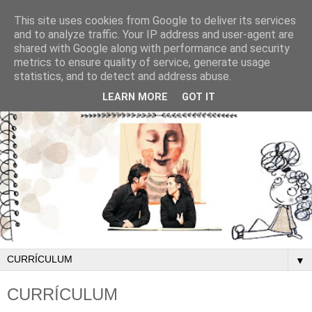
This site uses cookies from Google to deliver its services
and to analyze traffic. Your IP address and user-agent are
shared with Google along with performance and security
metrics to ensure quality of service, generate usage
statistics, and to detect and address abuse.
LEARN MORE
GOT IT
▼
CURRÍCULUM